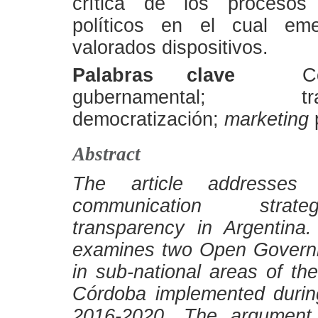
crítica de los procesos
políticos en el cual em
valorados dispositivos.
Palabras clave
Comun
gubernamental; trans
democratización;
marketing
p
Abstract
The article addresses 
communication stra
transparency in Argentina. 
examines two Open Governm
in sub-national areas of th
Córdoba implemented durin
2016-2020. The argument 