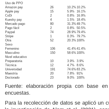
Uso de PPO
Amazon pay
26
10.2%
10.2%
Apple pay
15
5.9%
16.1%
CoDi
2
0.8%
16.9%
Kuesky pay
4
1.5%
18.4%
Mercado pago
80
31.3%
49.7%
Pago fácil
2
0.8%
50.5%
Paypal
74
28.9%
79.4%
Stripe
1
0.3%
79.7%
Otra
52
20.3%
100%
Sexo
Femenino
106
41.4%
41.4%
Masculino
150
58.6%
100%
Nivel educativo
Preparatoria
10
3.9%
3.9%
Técnica
12
4.7%
8.6%
Universidad
191
74.6%
83.2%
Maestría
20
7.8%
91%
Doctorado
23
9.0%
100%
Fuente: elaboración propia con base en
encuestas.
Para la recolección de datos se aplicó un 