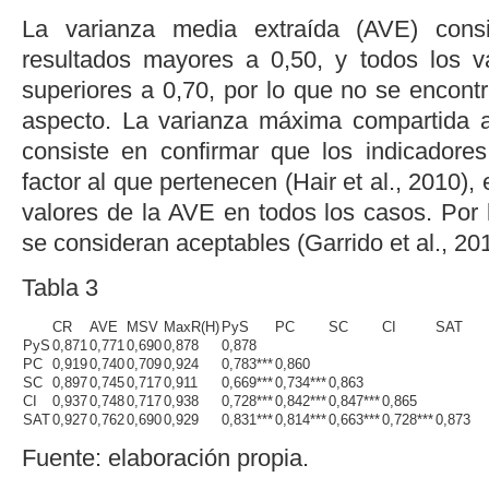
La varianza media extraída (AVE) consid
resultados mayores a 0,50, y todos los v
superiores a 0,70, por lo que no se encont
aspecto. La varianza máxima compartida 
consiste en confirmar que los indicadore
factor al que pertenecen (
Hair
et al
., 2010
),
valores de la AVE en todos los casos. Por l
se consideran aceptables (
Garrido
et al
., 20
Tabla 3
CR
AVE
MSV
MaxR(H)
PyS
PC
SC
CI
SAT
PyS
0,871
0,771
0,690
0,878
0,878
PC
0,919
0,740
0,709
0,924
0,783***
0,860
SC
0,897
0,745
0,717
0,911
0,669***
0,734***
0,863
CI
0,937
0,748
0,717
0,938
0,728***
0,842***
0,847***
0,865
SAT
0,927
0,762
0,690
0,929
0,831***
0,814***
0,663***
0,728***
0,873
Fuente: elaboración propia.