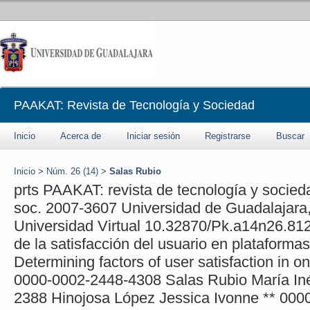
PAAKAT: Revista de Tecnología y Sociedad
Inicio
Acerca de
Iniciar sesión
Registrarse
Buscar
Inicio
>
Núm. 26 (14)
>
Salas Rubio
prts
PAAKAT: revista de tecnología y socied
soc.
2007-3607
Universidad de Guadalajara
Universidad Virtual
10.32870/Pk.a14n26.81
de la satisfacción del usuario en plataforma
Determining factors of user satisfaction in o
0000-0002-2448-4308
Salas Rubio
María In
2388
Hinojosa López
Jessica Ivonne
**
000