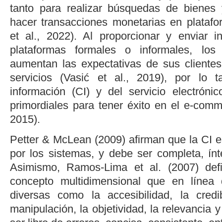
tanto para realizar búsquedas de bienes 
hacer transacciones monetarias en platafo
et al
., 2022
). Al proporcionar y enviar i
plataformas formales o informales, los
aumentan las expectativas de sus cliente
servicios (
Vasić
et al
., 2019
), por lo t
información (CI) y del servicio electrón
primordiales para tener éxito en el
e-com
2015
).
Petter & McLean (2009
) afirman que la CI 
por los sistemas, y debe ser completa, ínt
Asimismo,
Ramos-Lima
et al
. (2007
) de
concepto multidimensional que en línea 
diversas como la accesibilidad, la credib
manipulación, la objetividad, la relevancia 