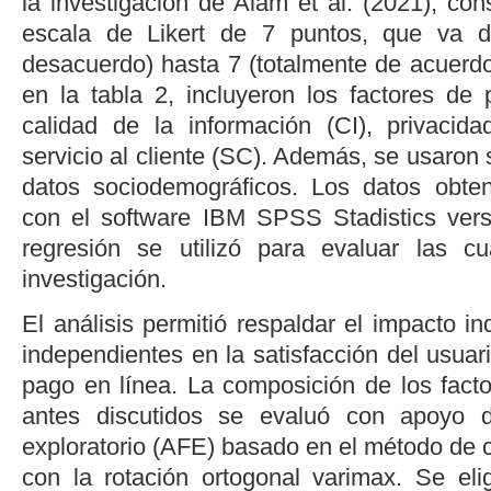
la investigación de
Alam
et al
. (2021
), con
escala de Likert de 7 puntos, que va d
desacuerdo) hasta 7 (totalmente de acuerdo
en la
tabla 2
, incluyeron los factores de
calidad de la información (CI), privacid
servicio al cliente (SC). Además, se usaron 
datos sociodemográficos. Los datos obten
con el
software
IBM SPSS Stadistics versi
regresión se utilizó para evaluar las cu
investigación.
El análisis permitió respaldar el impacto in
independientes en la satisfacción del usua
pago en línea. La composición de los facto
antes discutidos se evaluó con apoyo de
exploratorio (AFE) basado en el método de 
con la rotación ortogonal varimax. Se el