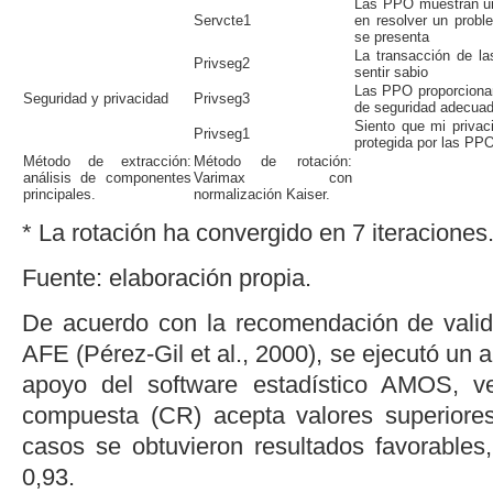
Las PPO muestran un
Servcte1
en resolver un prob
se presenta
La transacción de 
Privseg2
sentir sabio
Las PPO proporcionan
Seguridad y privacidad
Privseg3
de seguridad adecua
Siento que mi privac
Privseg1
protegida por las PP
Método de extracción:
Método de rotación:
análisis de componentes
Varimax con
principales.
normalización Kaiser.
* La rotación ha convergido en 7 iteraciones
Fuente: elaboración propia.
De acuerdo con la recomendación de valid
AFE (
Pérez-Gil
et al
., 2000
), se ejecutó un a
apoyo del
software
estadístico AMOS, ver
compuesta (CR) acepta valores superiores
casos se obtuvieron resultados favorables,
0,93.