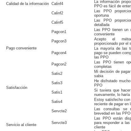
La información propo
Calidad de la información
Calinf4
PPO es fácil de ente
Las PPO proporcion
Calinf2
oportuna
Las PPO proporcion
Calinf5
detallada
Las PPO tienen un 
Pagcon1
conveniente
Acepto el mét
Pagcon3
proporcionado por el 
Pago conveniente
La mayoría de las t
Pagcon4
pago se pueden compl
las PPO
Las PPO tienen op
Pagcon2
completas
Mi decisión de paga
Satis2
sabia
He disfrutado mucho
Satis3
PPO
Satisfacción
Si tuviera que hace
Satis1
nuevamente, lo haría
Estoy satisfecho con
Satis4
reciente de pagar en
Las consultas se 
Servcte2
brevedad en las PPO
Las PPO están disp
Servcte3
para responder a las
Servicio al cliente
cliente