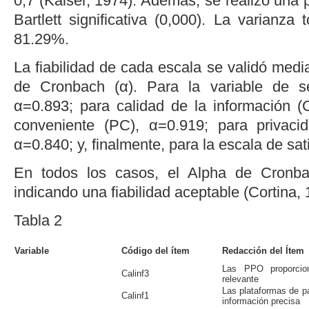
0,7 (
Kaiser, 1974
). Además, se realizó una 
Bartlett significativa (0,000). La varianza 
81.29%.
La fiabilidad de cada escala se validó media
de Cronbach (α). Para la variable de ser
α=0.893; para calidad de la información (
conveniente (PC), α=0.919; para privaci
α=0.840; y, finalmente, para la escala de sat
En todos los casos, el Alpha de Cronba
indicando una fiabilidad aceptable (
Cortina,
Tabla 2
Variable
Código del ítem
Redacción del Ítem
Las PPO proporcion
Calinf3
relevante
Las plataformas de p
Calinf1
información precisa