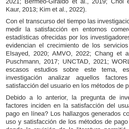
2021
;
Bermeo-Giraldo
et al
., 2019
;
Choi
Kaur, 2013
;
Kim
et al
., 2022
).
Con el transcurso del tiempo las investigac
medir la satisfacción en entornos come
estadísticas ofrecidas por los investigadore
evidencian el crecimiento de los servicios
Elsayed, 2020
;
AMVO, 2022
;
Chang
et a
Puschmann, 2017
;
UNCTAD, 2021
;
WORL
escasos estudios sobre este tema, e
investigación analizar aquellos factor
satisfacción del usuario en los métodos de p
Debido a lo anterior, la pregunta de inv
factores inciden en la satisfacción del us
pago en línea? Los hallazgos generados con
uso y satisfacción de los métodos de pago 