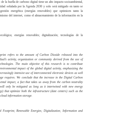
 de la huella de carbono digital tiene un alto impacto socioambiental,
lidad señalada por la Agenda 2030 y solo será mitigado en tanto se
estión energética (energías renovables) que optimicen tanto la
 mismo del internet, como el almacenamiento de la información en la
cológica; energías renovables; digitalización; tecnologías de la
print refers to the amount of Carbon Dioxide released into the
dual’s activity, organization or community derived from the use of
nologies. The main objective of this research is to contribute
nvironmental impact of the global digital activity, emphasizing the
ncreasingly intensive use of interconnected electronic devices as well
rage requires. We conclude that the increase in the Digital Carbon
ental impact, a fact that takes us away from the carbon neutrality
ill only be mitigated as long as it intertwined with new energy
 that optimize both the infrastructure (date centers) such as the
e cloud information storage.
l Footprint; Renewable Energies; Digitalization; Information and