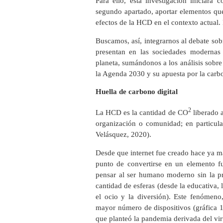
Para ello, esta investigación iniciará 
segundo apartado, aportar elementos que
efectos de la HCD en el contexto actual.
Buscamos, así, integrarnos al debate so
presentan en las sociedades modernas
planeta, sumándonos a los análisis sobre
la Agenda 2030 y su apuesta por la carb
Huella de carbono digital
2
La HCD es la cantidad de CO
liberado a
organización o comunidad; en particula
Velásquez, 2020).
Desde que internet fue creado hace ya m
punto de convertirse en un elemento f
pensar al ser humano moderno sin la pr
cantidad de esferas (desde la educativa, l
el ocio y la diversión). Este fenómen
mayor número de dispositivos (gráfica 1
que planteó la pandemia derivada del v