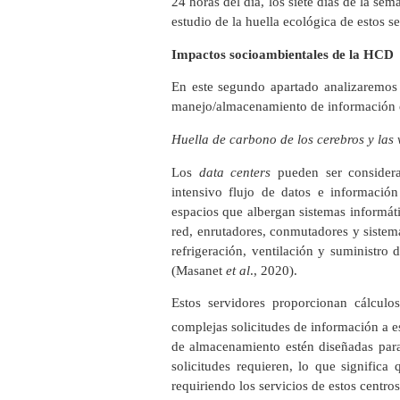
24 horas del día, los siete días de la sem
estudio de la huella ecológica de estos s
Impactos socioambientales de la HCD
En este segundo apartado analizaremo
manejo/almacenamiento de información e
Huella de carbono de los cerebros y las v
Los
data centers
pueden ser considerad
intensivo flujo de datos e informació
espacios que albergan sistemas informát
red, enrutadores, conmutadores y siste
refrigeración, ventilación y suministro
(Masanet
et al
., 2020).
Estos servidores proporcionan cálculo
complejas solicitudes de información a 
de almacenamiento estén diseñadas para
solicitudes requieren, lo que significa
requiriendo los servicios de estos centros