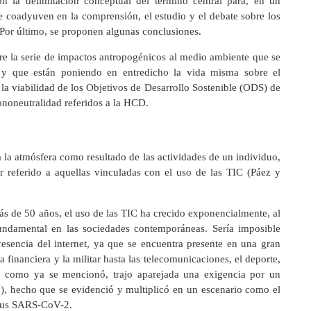
con la delimitación conceptual del término central para, en un
 coadyuven en la comprensión, el estudio y el debate sobre los
 Por último, se proponen algunas conclusiones.
bre la serie de impactos antropogénicos al medio ambiente que se
 y que están poniendo en entredicho la vida misma sobre el
 la viabilidad de los Objetivos de Desarrollo Sostenible (ODS) de
ononeutralidad referidos a la HCD.
 la atmósfera como resultado de las actividades de un individuo,
r referido a aquellas vinculadas con el uso de las TIC (Páez y
ás de 50 años, el uso de las TIC ha crecido exponencialmente, al
undamental en las sociedades contemporáneas. Sería imposible
esencia del internet, ya que se encuentra presente en una gran
a financiera y la militar hasta las telecomunicaciones, el deporte,
o, como ya se mencionó, trajo aparejada una exigencia por un
), hecho que se evidenció y multiplicó en un escenario como el
irus SARS-CoV-2.