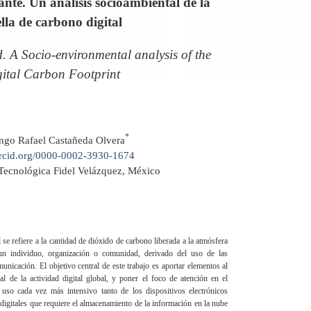
te. Un análisis socioambiental de la
lla de carbono digital
. A Socio-environmental analysis of the
ital Carbon Footprint
*
go Rafael Castañeda Olvera
/orcid.org/0000-0002-3930-1674
Tecnológica Fidel Velázquez, México
 se refiere a la cantidad de dióxido de carbono liberada a la atmósfera
un individuo, organización o comunidad, derivado del uso de las
unicación. El objetivo central de este trabajo es aportar elementos al
al de la actividad digital global, y poner el foco de atención en el
 uso cada vez más intensivo tanto de los dispositivos electrónicos
digitales que requiere el almacenamiento de la información en la nube