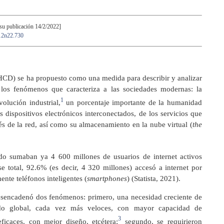
su publicación 14/2/2022]
a12n22.730
(HCD) se ha propuesto como una medida para describir y analizar
los fenómenos que caracteriza a las sociedades modernas: la
1
volución industrial,
un porcentaje importante de la humanidad
 dispositivos electrónicos interconectados, de los servicios que
és de la red, así como su almacenamiento en la nube virtual (
the
o sumaban ya 4 600 millones de usuarios de internet activos
 total, 92.6% (es decir, 4 320 millones) accesó a internet por
nte teléfonos inteligentes (
smartphones
) (Statista, 2021).
desencadenó dos fenómenos: primero, una necesidad creciente de
cado global, cada vez más veloces, con mayor capacidad de
3
icaces, con mejor diseño, etcétera;
segundo, se requirieron