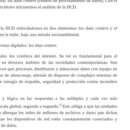
ana: los
data centers
(centros de procesamiento de datos). Con el
ervidores iniciaremos el análisis de la HCD.
s la HCD enfocándonos en dos elementos: los
data centers
y el
n la nube, bajo una mirada socioambiental.
enas digitales: los
data centers
os los cerebros del internet. Su rol es fundamental para el
n en diversos ámbitos de las sociedades contemporáneas. Son
icos que procesan, distribuyen y almacenan datos con equipo en
mas de almacenaje, además de disponer de complejos sistemas de
 de energía de respaldo, seguridad y protección contra incendios
s y lógica en las respuestas a las múltiples y cada vez más
4
escala global, segundo a segundo.
Esto obliga a que las unidades
 albergar los miles de millones de archivos y datos que dichas
 que los dispositivos de red estén constantemente conectados y
 de datos.