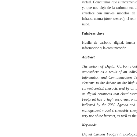
virtual. Concluimos que el incremento
ya que nos aleja de la carbononeutra
entrelace con nuevos modelos de g
infraestructura (
data centers
), el uso
nube.
Palabras clave
Huella de carbono digital; huella e
información y la comunicación.
Abstract
The notion of Digital Carbon Foot
atmosphere as a result of an indivi
Information and Communication Tech
elements to the debate on the high e
current context characterized by an i
as digital resources that cloud sto
Footprint has a high socio-environm
indicated by the 2030 Agenda and w
management model (renewable energy)
very use of the Internet, as well as th
Keywords
Digital Carbon Footprint; Ecologica