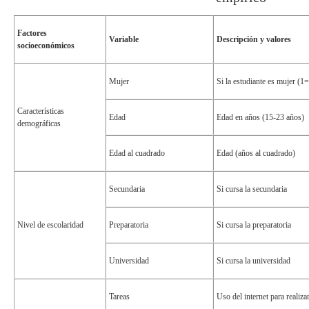
Factores
Variable
Descripción y valores
socioeconómicos
Mujer
Si la estudiante es mujer (1
Características
Edad
Edad en años (15-23 años)
demográficas
Edad al cuadrado
Edad (años al cuadrado)
Secundaria
Si cursa la secundaria
Nivel de escolaridad
Preparatoria
Si cursa la preparatoria
Universidad
Si cursa la universidad
Tareas
Uso del internet para realiza