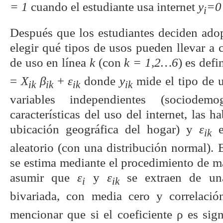
= 1
cuando el estudiante usa internet
y
=0
i
Después que los estudiantes deciden adop
elegir qué tipos de usos pueden llevar a c
de uso en línea
k
(con
k = 1,2…6
) es def
=
X
β
+
ε
donde
y
mide el tipo de 
ik
ik
ik
ik
variables independientes (sociodemog
características del uso del internet, las ha
ubicación geográfica del hogar) y
ε
e
ik
aleatorio (con una distribución normal)
se estima mediante el procedimiento de m
asumir que
ε
y
ε
se extraen de una
i
ik
bivariada, con media cero y correlació
mencionar que si el coeficiente ρ es sign