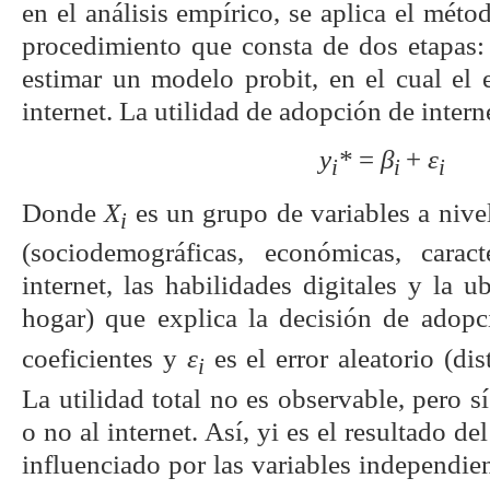
en el análisis empírico, se aplica el mé
procedimiento que consta de dos etapas: 
estimar un modelo probit, en el cual el 
internet. La utilidad de adopción de intern
y
*
=
β
+
ε
i
i
i
Donde
X
es un grupo de variables a nive
i
(sociodemográficas, económicas, caract
internet, las habilidades digitales y la u
hogar) que explica la decisión de adop
coeficientes y
ε
es el error aleatorio (di
i
La utilidad total no es observable, pero s
o no al internet. Así, yi es el resultado de
influenciado por las variables independie