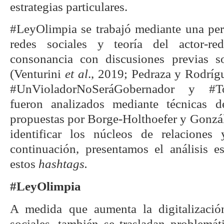
estrategias particulares.
#LeyOlimpia se trabajó mediante una pers
redes sociales y teoría del actor-re
consonancia con discusiones previas so
(Venturini
et al
., 2019; Pedraza y Rodríg
#UnVioladorNoSeráGobernador y #To
fueron analizados mediante técnicas 
propuestas por Borge-Holthoefer y Gonzál
identificar los núcleos de relaciones
continuación, presentamos el análisis e
estos
hashtags.
#LeyOlimpia
A medida que aumenta la digitalización
sociales, también se trasladan problemát