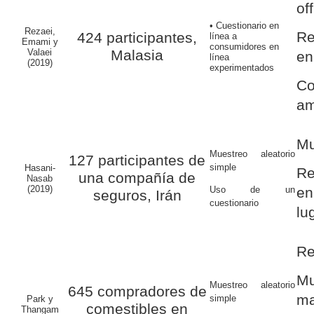
off
• Cuestionario en
Rezaei,
Re
424 participantes,
línea a
Emami y
consumidores en
Valaei
Malasia
en
línea
(2019)
experimentados
C
am
Mu
Muestreo aleatorio
127 participantes de
simple
Hasani-
Re
una compañía de
Nasab
(2019)
Uso de un
e
seguros, Irán
cuestionario
lu
Re
M
Muestreo aleatorio
645 compradores de
ma
simple
Park y
comestibles en
Thangam