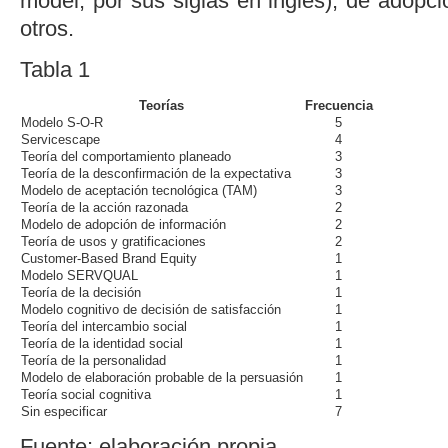
model
, por sus siglas en inglés), de adopci
otros.
Tabla 1
Teorías
Frecuencia
Modelo S-O-R
5
Servicescape
4
Teoría del comportamiento planeado
3
Teoría de la desconfirmación de la expectativa
3
Modelo de aceptación tecnológica (TAM)
3
Teoría de la acción razonada
2
Modelo de adopción de información
2
Teoría de usos y gratificaciones
2
Customer-Based Brand Equity
1
Modelo SERVQUAL
1
Teoría de la decisión
1
Modelo cognitivo de decisión de satisfacción
1
Teoría del intercambio social
1
Teoría de la identidad social
1
Teoría de la personalidad
1
Modelo de elaboración probable de la persuasión
1
Teoría social cognitiva
1
Sin especificar
7
Fuente: elaboración propia.