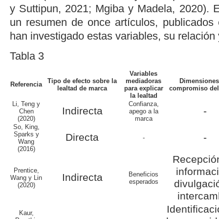
y Suttipun, 2021
;
Mgiba y Madela, 2020
). 
un resumen de once artículos, publicados
han investigado estas variables, su relación
Tabla 3
Variables
Tipo de efecto sobre la
mediadoras
Dimensiones
Referencia
lealtad de marca
para explicar
compromiso del 
la lealtad
Li, Teng y
Confianza,
Indirecta
-
Chen
apego a la
(2020)
marca
So, King,
Sparks y
Directa
-
-
Wang
(2016)
Recepció
informac
Prentice,
Beneficios
Indirecta
Wang y
Lin
esperados
divulgaci
(2020)
intercam
Identificac
Kaur,