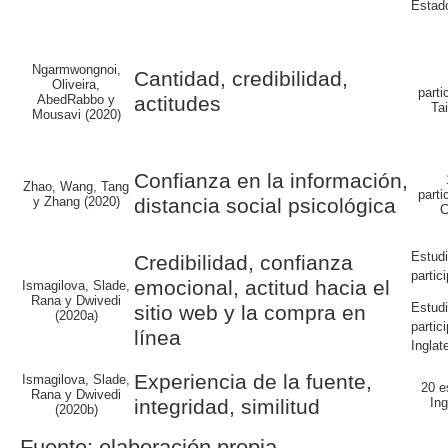
Estad
Ngarmwongnoi,
Cantidad, credibilidad
,
Oliveira,
parti
AbedRabbo y
actitudes
Ta
Mousavi (2020)
Confianza en la información,
Zhao, Wang, Tang
parti
y Zhang (2020)
distancia social psicológica
C
Estud
Credibilidad, confianza
partic
emocional, actitud hacia el
Ismagilova, Slade,
Rana y Dwivedi
Estud
sitio web y la compra en
(2020a)
partic
línea
Inglat
Experiencia de la fuente,
Ismagilova, Slade,
20 e
Rana y Dwivedi
integridad, similitud
Ing
(2020b)
Fuente: elaboración propia.