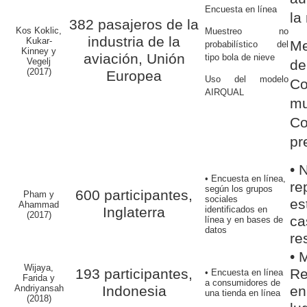
Encuesta en línea
la
382 pasajeros de la
Kos Koklic,
Muestreo no
industria de la
Kukar-
Me
probabilístico del
Kinney y
aviación, Unión
tipo bola de nieve
Vegelj
de
(2017)
Europea
Uso del modelo
C
AIRQUAL
m
Co
pr
• 
• Encuesta en línea,
re
según los grupos
600 participantes,
Pham y
sociales
es
Ahammad
Inglaterra
identificados en
(2017)
ca
línea y en bases de
datos
re
• 
Wijaya,
193 participantes,
Re
• Encuesta en línea
Farida y
a consumidores de
Andriyansah
Indonesia
en
una tienda en línea
(2018)