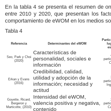
En la
tabla 4
se presenta el resumen de onc
entre 2010 y 2020, que presentan los fac
comportamiento de eWOM en los medios soc
Tabla 4
Partic
Referencia
Determinantes del eWOM
lu
es
Características de
Seo, Park y Choi
personalidad, sociales e
parti
(2020)
C
información
Credibilidad, calidad,
utilidad y adopción de la
Erkan y Evans
parti
(2016)
información; necesidad y
Ing
actitud
Intensidad del eWOM
,
Goyette, Ricard,
valencia positiva y negativa,
Bergeron y
parti
Marticotte, (2010)
C
contenido