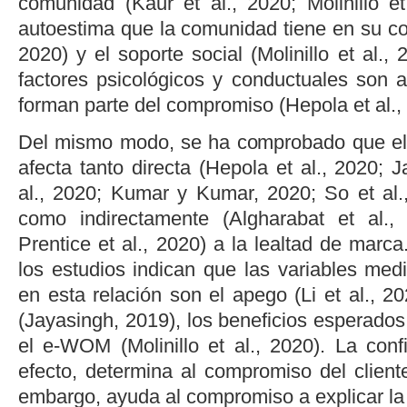
comunidad (
Kaur
et al
., 2020
;
Molinillo
et
autoestima que la comunidad tiene en su co
2020
) y el soporte social (
Molinillo
et al
., 
factores psicológicos y conductuales son a
forman parte del compromiso (
Hepola
et al
.
Del mismo modo, se ha comprobado que el 
afecta tanto directa (
Hepola
et al
., 2020
;
J
al
., 2020
;
Kumar y Kumar, 2020
;
So
et al
como indirectamente (
Algharabat
et al
.,
Prentice
et al
., 2020
) a la lealtad de marc
los estudios indican que las variables med
en esta relación son el apego (
Li
et al
., 2
(
Jayasingh, 2019
), los beneficios esperados
el e-WOM (
Molinillo
et al
., 2020
). La con
efecto, determina al compromiso del client
embargo, ayuda al compromiso a explicar la 