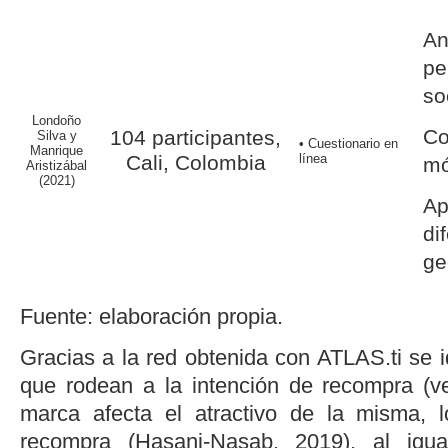
A
pe
so
Londoño
Co
104 participantes,
Silva y
• Cuestionario en
Manrique
Cali, Colombia
línea
mó
Aristizábal
(2021)
Ap
di
ge
Fuente: elaboración propia.
Gracias a la red obtenida con ATLAS.ti se id
que rodean a la intención de recompra (
marca afecta el atractivo de la misma, l
recompra (
Hasani-Nasab, 2019
), al igu