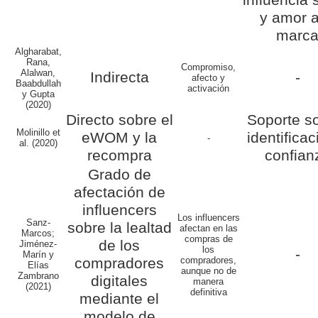
influencia 
y amor a
marc
Algharabat,
Rana,
Compromiso,
Alalwan,
Indirecta
-
afecto y
Baabdullah
activación
y Gupta
(2020)
Directo sobre el
Soporte so
Molinillo
et
eWOM y la
identificac
-
al.
(2020)
recompra
confian
Grado de
afectación de
influencers
Los
influencers
Sanz-
sobre la lealtad
afectan en las
Marcos;
compras de
de los
Jiménez-
los
-
Marín y
compradores
compradores,
Elías
aunque no de
Zambrano
digitales
manera
(2021)
definitiva
mediante el
modelo de