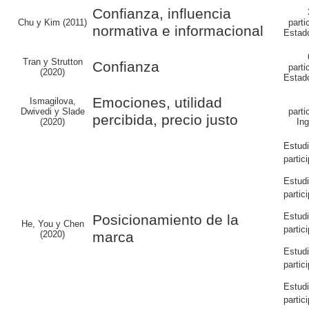
Confianza, influencia
Chu y Kim (2011)
parti
normativa e informacional
Estad
Tran y Strutton
Confianza
parti
(2020)
Estad
Emociones, utilidad
Ismagilova,
Dwivedi y Slade
parti
percibida, precio justo
(2020)
Ing
Estud
partic
Estud
partic
Estud
Posicionamiento de la
He, You y Chen
partic
(2020)
marca
Estud
partic
Estud
partic