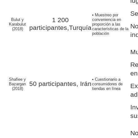
lu
Se
• Muestreo por
1 200
Bulut y
conveniencia en
Karabulut
proporción a las
N
participantes,Turquía
(2018)
características de la
población
in
Mu
Re
en
Shafiee y
• Cuestionario a
50 participantes, Irán
Bazargan
consumidores de
E
(2018)
tiendas en línea
ad
In
su
No