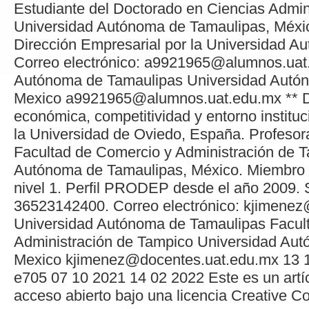
Estudiante del Doctorado en Ciencias Admini
Universidad Autónoma de Tamaulipas, Méxi
Dirección Empresarial por la Universidad A
Correo electrónico: a9921965@alumnos.uat
Autónoma de Tamaulipas
Universidad Autó
Mexico
a9921965@alumnos.uat.edu.mx
**
D
económica, competitividad y entorno institu
la Universidad de Oviedo, España. Profesora
Facultad de Comercio y Administración de T
Autónoma de Tamaulipas, México. Miembro
nivel 1. Perfil PRODEP desde el año 2009. 
36523142400. Correo electrónico: kjimene
Universidad Autónoma de Tamaulipas
Facul
Administración de Tampico
Universidad Aut
Mexico
kjimenez@docentes.uat.edu.mx
13
e705
07
10
2021
14
02
2022
Este es un artí
acceso abierto bajo una licencia Creative