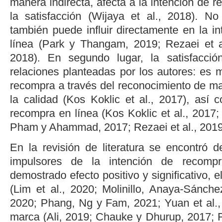
manera indirecta, afecta a la intención de r
la satisfacción (
Wijaya
et al
., 2018
). No
también puede influir directamente en la i
línea (
Park y Thangam, 2019
;
Rezaei
et 
2018
). En segundo lugar, la satisfacci
relaciones planteadas por los autores: es 
recompra a través del reconocimiento de ma
la calidad (
Kos Koklic
et al
., 2017
), así 
recompra en línea (
Kos Koklic
et al
., 2017
Pham y Ahammad, 2017
;
Rezaei
et al
., 201
En la revisión de literatura se encontró d
impulsores de la intención de recomp
demostrado efecto positivo y significativo, 
(
Lim
et al
., 2020
;
Molinillo, Anaya-Sánche
2020
;
Phang, Ng y Fam, 2021
;
Yuan
et al.
marca (
Ali, 2019
;
Chauke y Dhurup, 2017
;