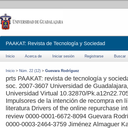
PAAKAT: Revista de Tecnología y Sociedad
Inicio
Acerca de
Iniciar sesión
Registrarse
Buscar
Inicio
>
Núm. 22 (12)
>
Guevara Rodríguez
prts
PAAKAT: revista de tecnología y socied
soc.
2007-3607
Universidad de Guadalajara
Universidad Virtual
10.32870/Pk.a12n22.70
Impulsores de la intención de recompra en lí
literatura
Drivers of the online repurchase inte
review
0000-0001-6672-8094
Guevara Rodr
0000-0003-2464-3759
Jiménez Almaguer
Ka