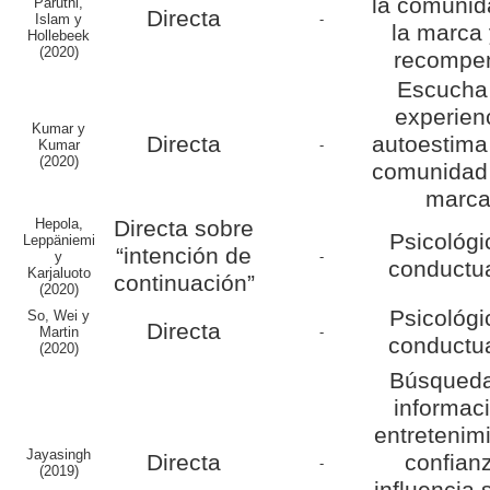
la comunid
Paruthi,
Directa
Islam y
-
la marca 
Hollebeek
(2020)
recompe
Escucha
experien
Kumar y
Directa
autoestima
Kumar
-
(2020)
comunidad 
marc
Hepola,
Directa sobre
Psicológi
Leppäniemi
“intención de
y
-
conductu
Karjaluoto
continuación”
(2020)
Psicológi
So, Wei y
Directa
Martin
-
conductu
(2020)
Búsqued
informac
entretenim
Jayasingh
Directa
confian
-
(2019)