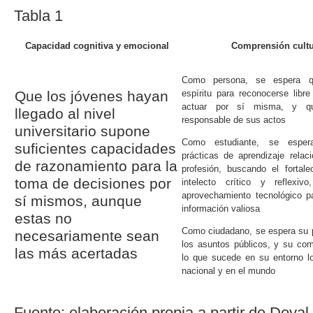
Tabla 1
Capacidad cognitiva y emocional
Comprensión cultu
Como persona, se espera q
Que los jóvenes hayan
espíritu para reconocerse libr
actuar por sí misma, y 
llegado al nivel
responsable de sus actos
universitario supone
Como estudiante, se esper
suficientes capacidades
prácticas de aprendizaje rela
de razonamiento para la
profesión, buscando el fortal
toma de decisiones por
intelecto crítico y reflexi
aprovechamiento tecnológico p
sí mismos, aunque
información valiosa
estas no
Como ciudadano, se espera su p
necesariamente sean
los asuntos públicos, y su co
las más acertadas
lo que sucede en su entorno lo
nacional y en el mundo
Fuente: elaboración propia a partir de
Doyal