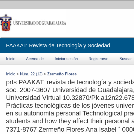
PAAKAT: Revista de Tecnología y Sociedad
Inicio
Acerca de
Iniciar sesión
Registrarse
Buscar
Inicio
>
Núm. 22 (12)
>
Zermeño Flores
prts
PAAKAT: revista de tecnología y socied
soc.
2007-3607
Universidad de Guadalajara
Universidad Virtual
10.32870/Pk.a12n22.67
Prácticas tecnológicas de los jóvenes univer
en su autonomía personal
Technological prac
students and how they affect their personal
*
7371-8767
Zermeño Flores
Ana Isabel
000