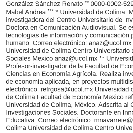
**
González Sánchez
Renato
0000-0002-52
***
Mabel Andrea
*
Universidad de Colima, M
investigadora del Centro Universitario de In
Doctora en Comunicación Audiovisual. Se es
tecnologías de información y comunicación p
humano. Correo electrónico: anaz@ucol.mx
Universidad de Colima
Centro Universitario
Sociales
Mexico
anaz@ucol.mx
**
Universi
Profesor-investigador de la Facultad de Ec
Ciencias en Economía Agrícola. Realiza inv
de economía aplicada, en proyectos multidisc
electrónico: refrgosa@ucol.mx
Universidad 
de Colima
Facultad de Economía
Mexico
re
Universidad de Colima, México. Adscrita al C
Investigaciones Sociales. Doctorante en In
Educativa. Correo electrónico: mnavarrete
Colima
Universidad de Colima
Centro Univer