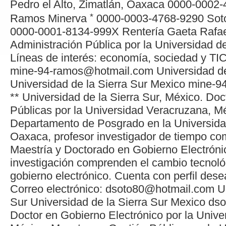
Pedro el Alto, Zimatlán, Oaxaca
0000-0002-
*
Ramos
Minerva
0000-0003-4768-9290
Sot
0000-0001-8134-999X
Rentería Gaeta
Rafa
Administración Pública por la Universidad de
Líneas de interés: economía, sociedad y TIC
mine-94-ramos@hotmail.com
Universidad de
Universidad de la Sierra Sur
Mexico
mine-9
**
Universidad de la Sierra Sur, México. Do
Públicas por la Universidad Veracruzana, Mé
Departamento de Posgrado en la Universidad
Oaxaca, profesor investigador de tiempo co
Maestría y Doctorado en Gobierno Electróni
investigación comprenden el cambio tecnológ
gobierno electrónico. Cuenta con perfil de
Correo electrónico: dsoto80@hotmail.com
U
Sur
Universidad de la Sierra Sur
Mexico
dso
Doctor en Gobierno Electrónico por la Univer