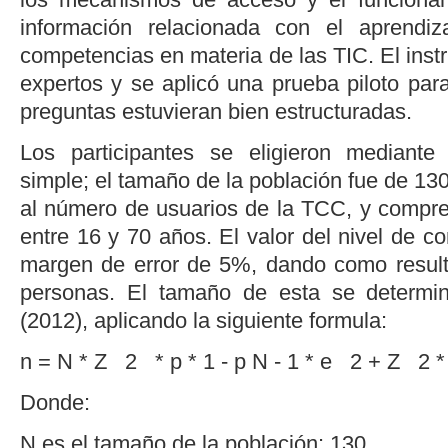
información relacionada con el aprendiz
competencias en materia de las TIC. El inst
expertos y se aplicó una prueba piloto par
preguntas estuvieran bien estructuradas.
Los participantes se eligieron mediante
simple; el tamaño de la población fue de 13
al número de usuarios de la TCC, y compr
entre 16 y 70 años. El valor del nivel de c
margen de error de 5%, dando como resul
personas. El tamaño de esta se determi
(2012), aplicando la siguiente formula:
n
=
N
*
Z
2
*
p
*
1
-
p
N
-
1
*
e
2
+
Z
2
*
Donde:
N
es el tamaño de la población: 130