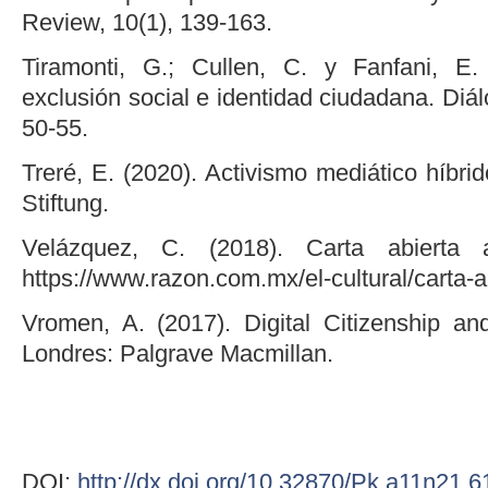
Review, 10(1), 139-163.
Tiramonti, G.; Cullen, C. y Fanfani, E.
exclusión social e identidad ciudadana. Diá
50-55.
Treré, E. (2020). Activismo mediático híbrid
Stiftung.
Velázquez, C. (2018). Carta abiert
https://www.razon.com.mx/el-cultural/carta-a
Vromen, A. (2017). Digital Citizenship an
Londres: Palgrave Macmillan.
DOI:
http://dx.doi.org/10.32870/Pk.a11n21.6