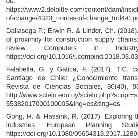
de:
https://www2.deloitte.com/content/dam/insig
of-change/4323_Forces-of-change_Ind4-0.p
Dallasega P.; Erwin R. & Linder, Ch. (2018).
of proximity for construction supply chains:
review. Computers in Indust
https://doi.org/10.1016/j.compind.2018.03.0
Falabella, G. y Gatica, F. (2017). TIC, 
Santiago de Chile: ¿Conocimiento transf
Revista de Ciencias Sociales, 30(40), 
http://www.scielo.edu.uy/scielo.php?script=
55382017000100005&lng=es&tlng=es .
Gong, H. & Hassink, R. (2017). Exploring th
industries. European Planning Studi
https://doi.org/10.1080/09654313.2017.128