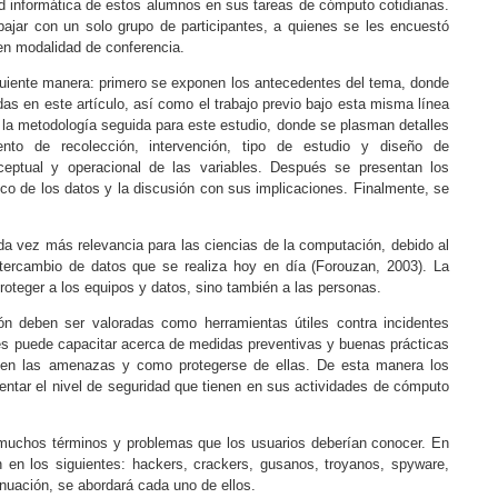
ad informática de estos alumnos en sus tareas de cómputo cotidianas.
bajar con un solo grupo de participantes, a quienes se les encuestó
en modalidad de conferencia.
iguiente manera: primero se exponen los antecedentes del tema, donde
adas en este artículo, así como el trabajo previo bajo esta misma línea
 la metodología seguida para este estudio, donde se plasman detalles
mento de recolección, intervención, tipo de estudio y diseño de
nceptual y operacional de las variables. Después se presentan los
tico de los datos y la discusión con sus implicaciones. Finalmente, se
a vez más relevancia para las ciencias de la computación, debido al
ntercambio de datos que se realiza hoy en día (
Forouzan, 2003
). La
oteger a los equipos y datos, sino también a las personas.
ón deben ser valoradas como herramientas útiles contra incidentes
les puede capacitar acerca de medidas preventivas y buenas prácticas
ten las amenazas y como protegerse de ellas. De esta manera los
ntar el nivel de seguridad que tienen en sus actividades de cómputo
n muchos términos y problemas que los usuarios deberían conocer. En
n en los siguientes: hackers, crackers, gusanos, troyanos, spyware,
inuación, se abordará cada uno de ellos.