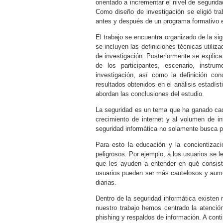
orientado a incrementar el nivel de segurid
Como diseño de investigación se eligió tra
antes y después de un programa formativo 
El trabajo se encuentra organizado de la s
se incluyen las definiciones técnicas utiliz
de investigación. Posteriormente se explica
de los participantes, escenario, instru
investigación, así como la definición co
resultados obtenidos en el análisis estadís
abordan las conclusiones del estudio.
La seguridad es un tema que ha ganado cad
crecimiento de internet y al volumen de i
seguridad informática no solamente busca pr
Para esto la educación y la concientizaci
peligrosos. Por ejemplo, a los usuarios se 
que les ayuden a entender en qué consis
usuarios pueden ser más cautelosos y aume
diarias.
Dentro de la seguridad informática existe
nuestro trabajo hemos centrado la atenció
phishing y respaldos de información. A cont