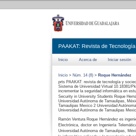
PAAKAT: Revista de Tecnología
Inicio
Acerca de
Iniciar sesión
Inicio
>
Núm. 14 (8)
>
Roque Hernández
prts
PAAKAT: revista de tecnología y socie
Sistema de Universidad Virtual
10.18381/Pk
incrementar la seguridad informática en estu
Security in University Students
Roque Hern
Universidad Autónoma de Tamaulipas, Méxi
Tamaulipas
Mexico
2
Universidad Autónoma
Universidad Autónoma de Tamaulipas
Mexi
Ramón Ventura Roque Hernández es ingenie
Electrónica, doctor en Ingeniería Telemáti
Universidad Autónoma de Tamaulipas, México