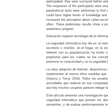
participated; they were surveyed before and
The responses of the participants were ana
parametrical tests were performed to find d
could have higher levels of knowledge and sa
increased the perception about cyber-secu
often. These preliminary results show a po
awareness program.
Educación superior
tecnología de la informa
La seguridad informática hoy día es un tem
escritorio o móviles, en el hogar, en la 
Internet con su popularización ha traído 
propósitos para los cuales no fue conceb
promover la conectividad y no la seguridad (
La veloz adopción de Internet, dispositivo
implementen al mismo ritmo medidas que m
(
Stanciu y Tinca, 2016
). Todos los usuario
actividades que realizan en sus computad
aún hoy muchos usuarios parecen relegar la
Este artículo presenta una investigación que
seguridad informática que poseen los alum
semestres, y de evaluar preliminarmente lo