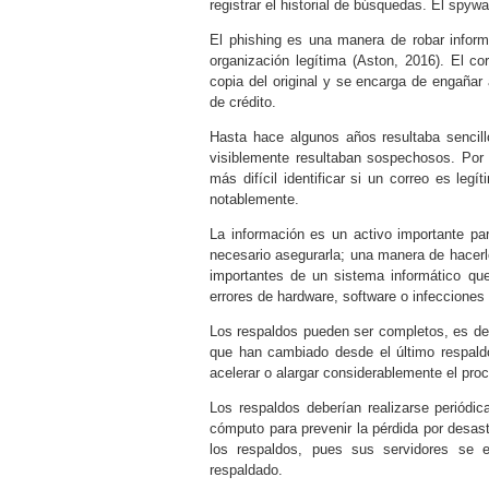
registrar el historial de búsquedas. El spyw
El phishing es una manera de robar inform
organización legítima (
Aston, 2016
). El co
copia del original y se encarga de engañar 
de crédito.
Hasta hace algunos años resultaba sencill
visiblemente resultaban sospechosos. Por 
más difícil identificar si un correo es leg
notablemente.
La información es un activo importante p
necesario asegurarla; una manera de hacerl
importantes de un sistema informático que 
errores de hardware, software o infecciones
Los respaldos pueden ser completos, es deci
que han cambiado desde el último respaldo
acelerar o alargar considerablemente el pro
Los respaldos deberían realizarse periódi
cómputo para prevenir la pérdida por desas
los respaldos, pues sus servidores se e
respaldado.