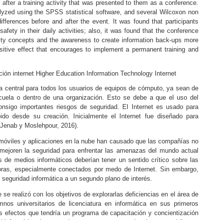
 after a training activity that was presented to them as a conference.
lyzed using the SPSS statistical software, and several Wilcoxon non
ifferences before and after the event. It was found that participants
fety in their daily activities; also, it was found that the conference
rity concepts and the awareness to create information back-ups more
sitive effect that encourages to implement a permanent training and
ción
internet
Higher Education
Information Technology
Internet
a central para todos los usuarios de equipos de cómputo, ya sean de
escuela o dentro de una organización. Esto se debe a que el uso del
consigo importantes riesgos de seguridad. El Internet es usado para
ido desde su creación. Inicialmente el Internet fue diseñado para
Jenab y Moslehpour, 2016
).
s móviles y aplicaciones en la nube han causado que las compañías no
ejoren la seguridad para enfrentar las amenazas del mundo actual
s de medios informáticos deberían tener un sentido crítico sobre las
oras, especialmente conectados por medo de Internet. Sin embargo,
 seguridad informática a un segundo plano de interés.
 se realizó con los objetivos de explorarlas deficiencias en el área de
nos universitarios de licenciatura en informática en sus primeros
s efectos que tendría un programa de capacitación y concientización