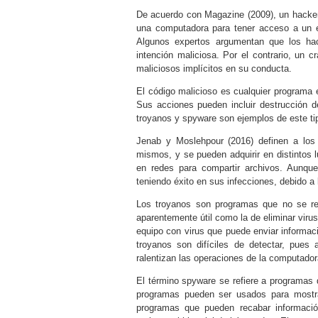
De acuerdo con
Magazine (2009)
, un hacke
una computadora para tener acceso a un eq
Algunos expertos argumentan que los hac
intención maliciosa. Por el contrario, un
maliciosos implícitos en su conducta.
El código malicioso es cualquier programa e
Sus acciones pueden incluir destrucción d
troyanos y spyware son ejemplos de este ti
Jenab y Moslehpour (2016)
definen a los
mismos, y se pueden adquirir en distintos l
en redes para compartir archivos. Aunqu
teniendo éxito en sus infecciones, debido a
Los troyanos son programas que no se rep
aparentemente útil como la de eliminar viru
equipo con virus que puede enviar informaci
troyanos son difíciles de detectar, pues
ralentizan las operaciones de la computador
El término spyware se refiere a programas 
programas pueden ser usados para mostrar
programas que pueden recabar informació