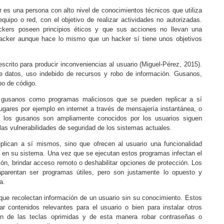
r es una persona con alto nivel de conocimientos técnicos que utiliza
uipo o red, con el objetivo de realizar actividades no autorizadas.
kers poseen principios éticos y que sus acciones no llevan una
 cracker aunque hace lo mismo que un hacker sí tiene unos objetivos
scrito para producir inconveniencias al usuario (
Miguel-Pérez, 2015
).
e datos, uso indebido de recursos y robo de información. Gusanos,
po de código.
 gusanos como programas maliciosos que se pueden replicar a sí
ugares por ejemplo en internet a través de mensajería instantánea, o
e los gusanos son ampliamente conocidos por los usuarios siguen
 las vulnerabilidades de seguridad de los sistemas actuales.
lican a sí mismos, sino que ofrecen al usuario una funcionalidad
s en su sistema. Una vez que se ejecutan estos programas infectan el
ón, brindar acceso remoto o deshabilitar opciones de protección. Los
 aparentan ser programas útiles, pero son justamente lo opuesto y
a.
que recolectan información de un usuario sin su conocimiento. Estos
 contenidos relevantes para el usuario o bien para instalar otros
n de las teclas oprimidas y de esta manera robar contraseñas o