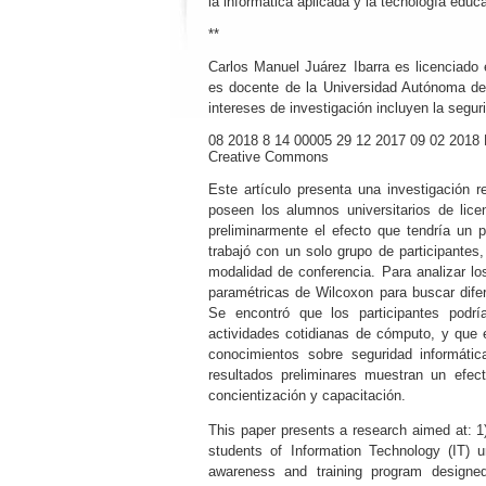
la informática aplicada y la tecnología educa
**
Carlos Manuel Juárez Ibarra es licenciad
es docente de la Universidad Autónoma de 
intereses de investigación incluyen la seguri
08
2018
8
14
00005
29
12
2017
09
02
2018
Creative Commons
Este artículo presenta una investigación r
poseen los alumnos universitarios de lice
preliminarmente el efecto que tendría un 
trabajó con un solo grupo de participante
modalidad de conferencia. Para analizar lo
paramétricas de Wilcoxon para buscar dife
Se encontró que los participantes podr
actividades cotidianas de cómputo, y que 
conocimientos sobre seguridad informáti
resultados preliminares muestran un efe
concientización y capacitación.
This paper presents a research aimed at: 1)
students of Information Technology (IT) 
awareness and training program designe