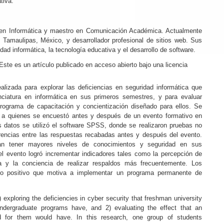
tiva.
o en Informática y maestro en Comunicación Académica. Actualmente
Tamaulipas, México, y desarrollador profesional de sitios web. Sus
dad informática, la tecnología educativa y el desarrollo de software.
Este es un artículo publicado en acceso abierto bajo una licencia
ealizada para explorar las deficiencias en seguridad informática que
nciatura en informática en sus primeros semestres, y para evaluar
programa de capacitación y concientización diseñado para ellos. Se
s, a quienes se encuestó antes y después de un evento formativo en
s datos se utilizó el software SPSS, donde se realizaron pruebas no
rencias entre las respuestas recabadas antes y después del evento.
ían tener mayores niveles de conocimientos y seguridad en sus
el evento logró incrementar indicadores tales como la percepción de
ca y la conciencia de realizar respaldos más frecuentemente. Los
cto positivo que motiva a implementar un programa permanente de
 exploring the deficiencies in cyber security that freshman university
undergraduate programs have, and 2) evaluating the effect that an
d for them would have. In this research, one group of students