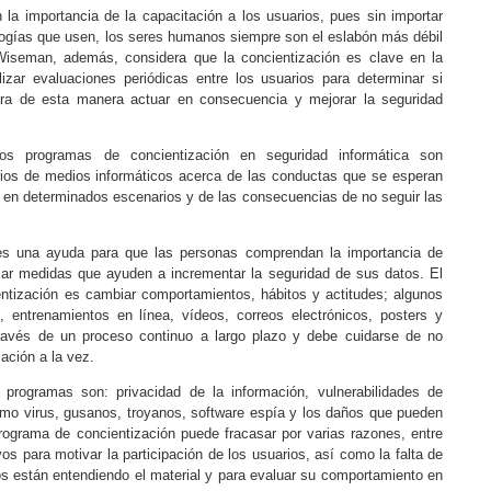
 la importancia de la capacitación a los usuarios, pues sin importar
logías que usen, los seres humanos siempre son el eslabón más débil
Wiseman, además, considera que la concientización es clave en la
lizar evaluaciones periódicas entre los usuarios para determinar si
para de esta manera actuar en consecuencia y mejorar la seguridad
los programas de concientización en seguridad informática son
arios de medios informáticos acerca de las conductas que se esperan
r en determinados escenarios y de las consecuencias de no seguir las
es una ayuda para que las personas comprendan la importancia de
omar medidas que ayuden a incrementar la seguridad de sus datos. El
entización es cambiar comportamientos, hábitos y actitudes; algunos
s, entrenamientos en línea, vídeos, correos electrónicos, posters y
través de un proceso continuo a largo plazo y debe cuidarse de no
ación a la vez.
rogramas son: privacidad de la información, vulnerabilidades de
omo virus, gusanos, troyanos, software espía y los daños que pueden
grama de concientización puede fracasar por varias razones, entre
vos para motivar la participación de los usuarios, así como la falta de
s están entendiendo el material y para evaluar su comportamiento en