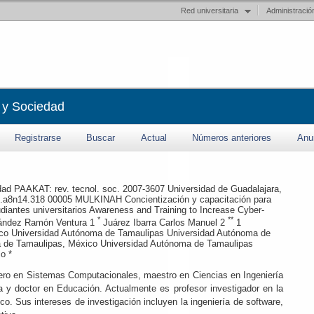
Red universitaria
Administració
 y Sociedad
Registrarse
Buscar
Actual
Números anteriores
Anu
dad
PAAKAT: rev. tecnol. soc.
2007-3607
Universidad de Guadalajara,
.a8n14.318
00005
MULKINAH
Concientización y capacitación para
diantes universitarios
Awareness and Training to Increase Cyber-
*
**
ández
Ramón Ventura
1
Juárez Ibarra
Carlos Manuel
2
1
co
Universidad Autónoma de Tamaulipas
Universidad Autónoma de
 de Tamaulipas, México
Universidad Autónoma de Tamaulipas
co
*
ro en Sistemas Computacionales, maestro en Ciencias en Ingeniería
ca y doctor en Educación. Actualmente es profesor investigador en la
. Sus intereses de investigación incluyen la ingeniería de software,