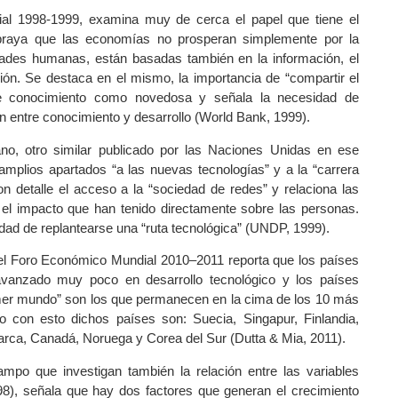
ial 1998-1999, examina muy de cerca el papel que tiene el
ubraya que las economías no prosperan simplemente por la
idades humanas, están basadas también en la información, el
ión. Se destaca en el mismo, la importancia de “compartir el
de conocimiento como novedosa y señala la necesidad de
ón entre conocimiento y desarrollo (World Bank, 1999).
no, otro similar publicado por las Naciones Unidas en ese
mplios apartados “a las nuevas tecnologías” y a la “carrera
on detalle el acceso a la “sociedad de redes” y relaciona las
 el impacto que han tenido directamente sobre las personas.
idad de replantearse una “ruta tecnológica” (UNDP, 1999).
 el Foro Económico Mundial 2010–2011 reporta que los países
avanzado muy poco en desarrollo tecnológico y los países
imer mundo” son los que permanecen en la cima de los 10 más
 con esto dichos países son: Suecia, Singapur, Finlandia,
rca, Canadá, Noruega y Corea del Sur (Dutta & Mia, 2011).
mpo que investigan también la relación entre las variables
98), señala que hay dos factores que generan el crecimiento