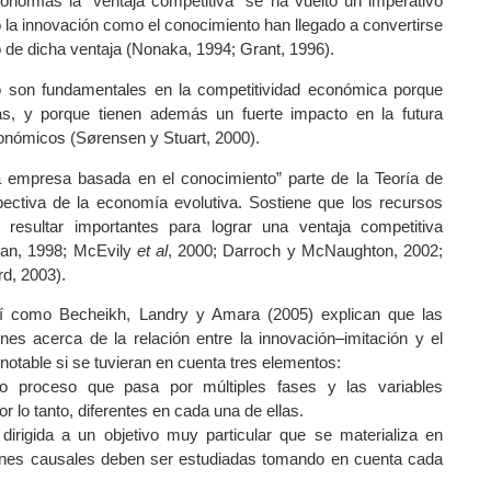
onomías la “ventaja competitiva” se ha vuelto un imperativo
 la innovación como el conocimiento han llegado a convertirse
o de dicha ventaja (Nonaka, 1994; Grant, 1996).
o son fundamentales en la competitividad económica porque
as, y porque tienen además un fuerte impacto en la futura
conómicos (Sørensen y Stuart, 2000).
a empresa basada en el conocimiento” parte de la Teoría de
ectiva de la economía evolutiva. Sostiene que los recursos
resultar importantes para lograr una ventaja competitiva
dan, 1998; McEvily
et al
, 2000; Darroch y McNaughton, 2002;
rd, 2003).
í como Becheikh, Landry y Amara (2005) explican que las
nes acerca de la relación entre la innovación–imitación y el
notable si se tuvieran en cuenta tres elementos:
o proceso que pasa por múltiples fases y las variables
r lo tanto, diferentes en cada una de ellas.
irigida a un objetivo muy particular que se materializa en
ciones causales deben ser estudiadas tomando en cuenta cada