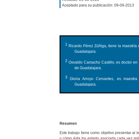
Aceptado para su publicación: 09-09-2013
1
Ricardo Pérez Zúñiga, tiene la maestría 
Guadalajara.
2
Osvaldo Camacho Castillo, es doctor en Fi
de Guadalajara.
3
Gloria Arroyo Cervantes, es maestra e
Guadalajara.
Resumen
Este trabajo tiene como objetivo presentar al 
y cómo ésta ha estado asociada cada vez más 