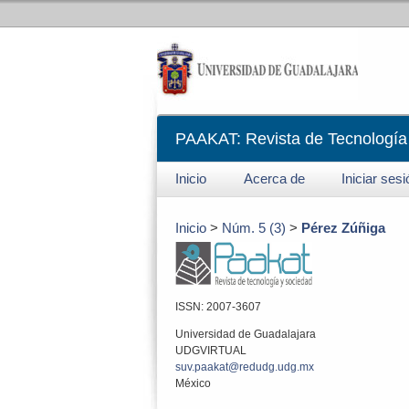
PAAKAT: Revista de Tecnología
Inicio
Acerca de
Iniciar ses
Inicio
>
Núm. 5 (3)
>
Pérez Zúñiga
ISSN: 2007-3607
Universidad de Guadalajara
UDGVIRTUAL
suv.paakat@redudg.udg.mx
México