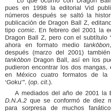
“Lo que ocurrió con Dragon Ball
pues en 1998 la editorial Vid publ
números después se saltó la histo
publicación de Dragon Ball Z, editan
tipo
comic
. En febrero del 2001 la ed
Dragon Ball Z, pero con el subtítulo
ahora en formato medio
tankōbon
después (marzo del 2001) también 
tankōbon
Dragon Ball, así en los pu
pudieron encontrar los dos mangas, e
en México cuatro formatos de la o
‘Goku’”. (
op
.
cit
.).
A mediados del año de 2001 la Ed
D.N.A.2
que se conformó de diez
para sorpresa de muchos fanático