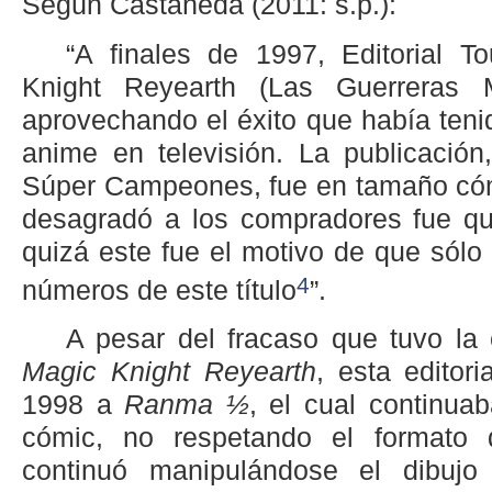
Según Castañeda (2011: s.p.):
“A finales de 1997, Editorial T
Knight Reyearth (Las Guerreras 
aprovechando el éxito que había teni
anime en televisión. La publicación
Súper Campeones, fue en tamaño cóm
desagradó a los compradores fue qu
quizá este fue el motivo de que sólo
4
números de este
título
”.
A pesar del fracaso que tuvo la 
Magic Knight Reyearth
, esta editor
1998 a
Ranma ½
, el cual continua
cómic, no respetando el formato d
continuó manipulándose el dibujo