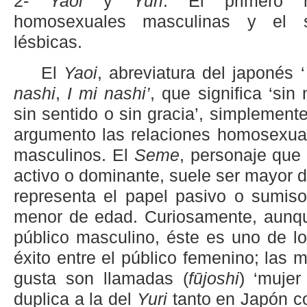
2-
Yaoi
y
Yuri
. El primero m
homosexuales masculinas y el s
lésbicas.
El
Yaoi
, abreviatura del japonés ‘
nashi
,
I mi nashi’
, que significa ‘sin
sin sentido o sin gracia’, simplement
argumento las relaciones homosexual
masculinos. El
Seme
, personaje que
activo o dominante, suele ser mayor 
representa el papel pasivo o sumiso
menor de edad. Curiosamente, aunque
público masculino, éste es uno de l
éxito entre el público femenino; las 
gusta son llamadas (
f
ū
joshi
) ‘mujer
duplica a la del
Yuri
tanto en Japón co