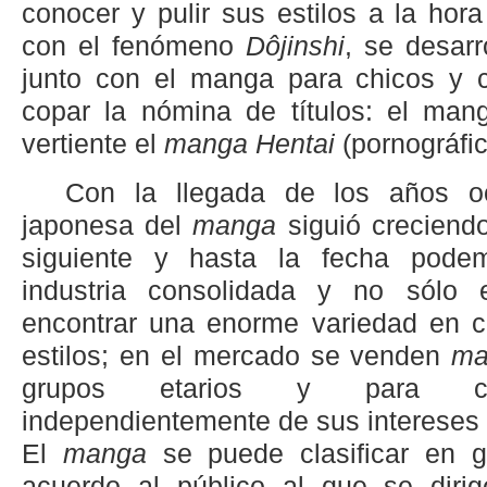
conocer y pulir sus estilos a la hora
con el fenómeno
Dôjinshi
, se desarr
junto con el manga para chicos y 
copar la nómina de títulos: el mang
vertiente el
manga
Hentai
(pornográfic
Con la llegada de los años och
japonesa del
manga
siguió creciend
siguiente y hasta la fecha pode
industria consolidada y no sólo
encontrar una enorme variedad en c
estilos; en el mercado se venden
ma
grupos etarios y para cua
independientemente de sus intereses o
El
manga
se puede clasificar en 
acuerdo al público al que se diri