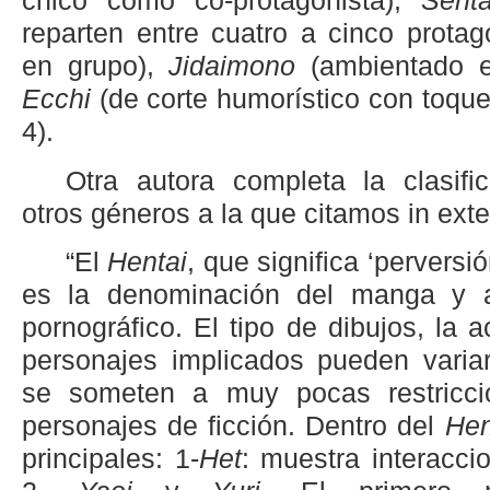
chico como co-protagonista),
Sent
reparten entre cuatro a cinco protag
en grupo),
Jidaimono
(ambientado e
Ecchi
(de corte humorístico con toques
4).
Otra autora completa la clasifi
otros géneros a la que citamos in ext
“El
Hentai
, que significa ‘perversió
es la denominación del manga y 
pornográfico. El tipo de dibujos, la a
personajes implicados pueden vari
se someten a muy pocas restriccio
personajes de ficción. Dentro del
Hen
principales: 1-
Het
: muestra interacci