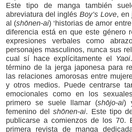
Este tipo de manga también suel
abreviatura del inglés
Boy’s Love
, en
al (
shōnen-ai
) ‘historias de amor entr
diferencia está en que este género r
expresiones verbales como abrazo
personajes masculinos, nunca sus rel
cual sí hace explícitamente el
Yaoi
término de la jerga japonesa para re
las relaciones amorosas entre mujer
y otros medios. Puede centrarse ta
emocionales como en los sexuales 
primero se suele llamar
(
shōjo-ai
) 
femenino del
shōnen-ai
. Este tipo 
publicarse a comienzos de los 70. 
primera revista de manga dedicada