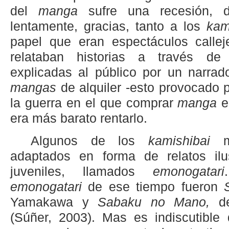
del
manga
sufre una recesión, d
lentamente, gracias, tanto a los
kam
papel que eran espectáculos calle
relataban historias a través de
explicadas al público por un narrad
mangas
de alquiler -esto provocado po
la guerra en el que comprar
manga
er
era más barato rentarlo.
Algunos de los
kamishibai
adaptados en forma de relatos ilu
juveniles, llamados
emonogatari
emonogatari
de ese tiempo fueron
Yamakawa y
Sabaku no Mano,
d
(Súñer, 2003). Mas es indiscutible