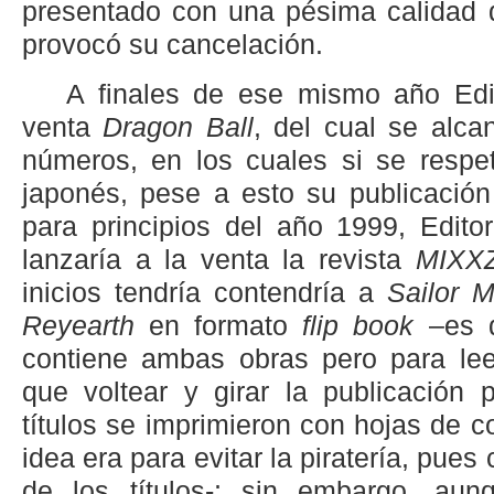
presentado con una pésima calidad d
provocó su cancelación.
A finales de ese mismo año Edit
venta
Dragon Ball
, del cual se alca
números, en los cuales si se respet
japonés, pese a esto su publicación
para principios del año 1999, Edito
lanzaría a la venta la revista
MIXXZ
inicios tendría contendría a
Sailor 
Reyearth
en formato
flip book
–es d
contiene ambas obras pero para le
que voltear y girar la publicación 
títulos se imprimieron con hojas de co
idea era para evitar la piratería, pues
de los títulos-; sin embargo, aun