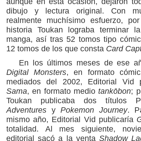
aunque en esta ocasión, dejaron tod
dibujo y lectura original. Con 
realmente muchísimo esfuerzo, por
historia Toukan lograba terminar l
manga, así tras 52 tomos tipo cómic,
12 tomos de los que consta
Card Cap
En los últimos meses de ese a
Digital Monsters
, en formato cómi
mediados del 2002, Editorial Vid
Sama
, en formato medio
tankōbon
; 
Toukan publicaba dos títulos
Adventures
y
Pokemon Journey
. P
mismo año, Editorial Vid publicaría
G
totalidad. Al mes siguiente, nov
editorial sacó a la venta
Shadow La