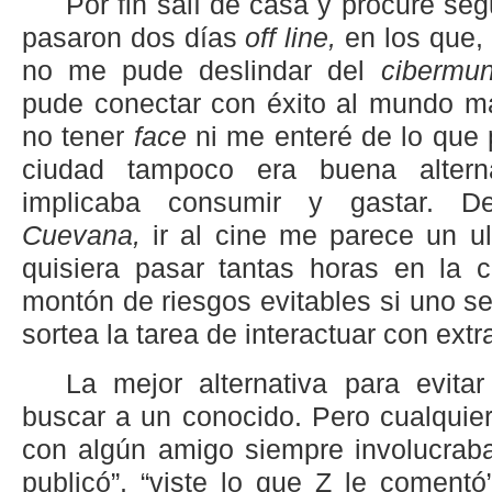
Por fin salí de casa y procuré segu
pasaron dos días
off line,
en los que,
no me pude deslindar del
cibermun
pude conectar con éxito al mundo ma
no tener
face
ni me enteré de lo que 
ciudad tampoco era buena altern
implicaba consumir y gastar. 
Cuevana,
ir al cine me parece un u
quisiera pasar tantas horas en la c
montón de riesgos evitables si uno s
sortea la tarea de interactuar con extr
La mejor alternativa para evita
buscar a un conocido. Pero cualquier
con algún amigo siempre involucraba
publicó”, “viste lo que Z le coment