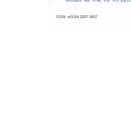
RESUMEN
XML
HTML
PDF
PDF_ENGLI
ISSN: eISSN 2007-3607