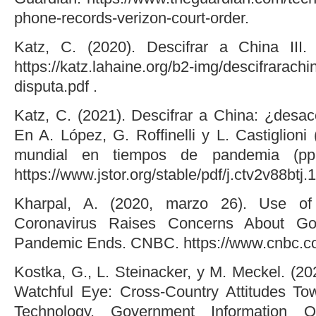
phone-records-verizon-court-order.
Katz, C. (2020). Descifrar a China III.
https://katz.lahaine.org/b2-img/descifrarachi
disputa.pdf .
Katz, C. (2021). Descifrar a China: ¿desac
En A. López, G. Roffinelli y L. Castiglioni (
mundial en tiempos de pandemia (pp
https://www.jstor.org/stable/pdf/j.ctv2v88btj.1
Kharpal, A. (2020, marzo 26). Use of 
Coronavirus Raises Concerns About Go
Pandemic Ends. CNBC. https://www.cnbc.c
Kostka, G., L. Steinacker, y M. Meckel. (20
Watchful Eye: Cross-Country Attitudes To
Technology. Government Information Qu