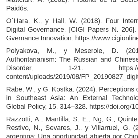
Paidós.
O´Hara, K., y Hall, W. (2018). Four Inter
Digital Governance. [CIGI Papers N. 206]. 
Gvernance Innovation. https://www.cigionline
Polyakova, M., y Meserole, D. (2019
Authoritarianism: The Russian and Chine
Disorder, 1-21. https://www.b
content/uploads/2019/08/FP_20190827_digit
Rabe, W., y G. Kostka. (2024). Perceptions 
in Southeast Asia: An External Technol
Global Policy, 15, 314–328. https://doi.org/
Razzotti, A., Mantilla, S. E., Ng, G., Quint
Restivo, N., Sevares, J., y Villarruel, G. (2
argentina: Una oportunidad abierta por Chi