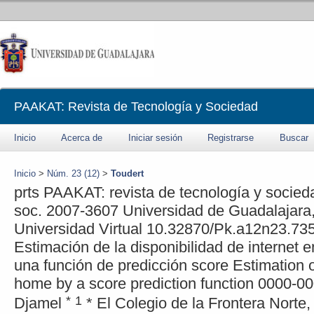
PAAKAT: Revista de Tecnología y Sociedad
Inicio
Acerca de
Iniciar sesión
Registrarse
Buscar
Inicio
>
Núm. 23 (12)
>
Toudert
prts
PAAKAT: revista de tecnología y socied
soc.
2007-3607
Universidad de Guadalajara
Universidad Virtual
10.32870/Pk.a12n23.73
Estimación de la disponibilidad de internet 
una función de predicción
score
Estimation of
home by a score prediction function
0000-00
*
1
Djamel
*
El Colegio de la Frontera Norte