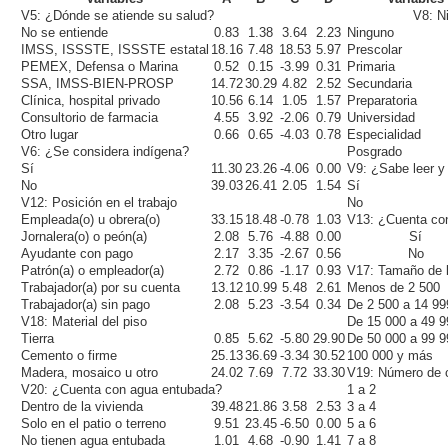
V5: ¿Dónde se atiende su salud?
V8: N
No se entiende
0.83
1.38
3.64
2.23
Ninguno
IMSS, ISSSTE, ISSSTE estatal
18.16
7.48
18.53
5.97
Prescolar
PEMEX, Defensa o Marina
0.52
0.15
-3.99
0.31
Primaria
SSA, IMSS-BIEN-PROSP
14.72
30.29
4.82
2.52
Secundaria
Clínica, hospital privado
10.56
6.14
1.05
1.57
Preparatoria
Consultorio de farmacia
4.55
3.92
-2.06
0.79
Universidad
Otro lugar
0.66
0.65
-4.03
0.78
Especialidad
V6: ¿Se considera indígena?
Posgrado
Sí
11.30
23.26
-4.06
0.00
V9: ¿Sabe leer y 
No
39.03
26.41
2.05
1.54
Sí
V12: Posición en el trabajo
No
Empleada(o) u obrera(o)
33.15
18.48
-0.78
1.03
V13: ¿Cuenta con
Jornalera(o) o peón(a)
2.08
5.76
-4.88
0.00
Sí
Ayudante con pago
2.17
3.35
-2.67
0.56
No
Patrón(a) o empleador(a)
2.72
0.86
-1.17
0.93
V17: Tamaño de l
Trabajador(a) por su cuenta
13.12
10.99
5.48
2.61
Menos de 2 500
Trabajador(a) sin pago
2.08
5.23
-3.54
0.34
De 2 500 a 14 99
V18: Material del piso
De 15 000 a 49 9
Tierra
0.85
5.62
-5.80
29.90
De 50 000 a 99 9
Cemento o firme
25.13
36.69
-3.34
30.52
100 000 y más
Madera, mosaico u otro
24.02
7.69
7.72
33.30
V19: Número de c
V20: ¿Cuenta con agua entubada?
1 a 2
Dentro de la vivienda
39.48
21.86
3.58
2.53
3 a 4
Solo en el patio o terreno
9.51
23.45
-6.50
0.00
5 a 6
No tienen agua entubada
1.01
4.68
-0.90
1.41
7 a 8