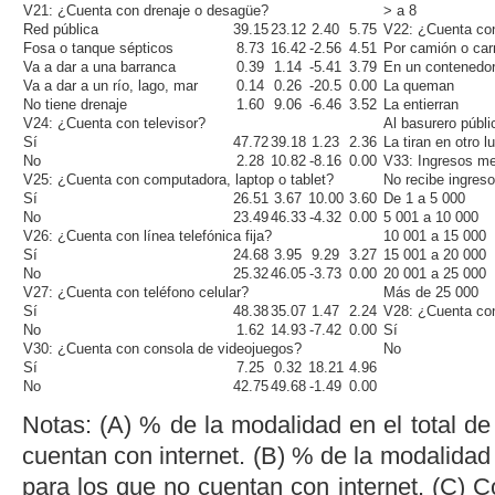
V21: ¿Cuenta con drenaje o desagüe?
> a 8
Red pública
39.15
23.12
2.40
5.75
V22: ¿Cuenta con
Fosa o tanque sépticos
8.73
16.42
-2.56
4.51
Por camión o carr
Va a dar a una barranca
0.39
1.14
-5.41
3.79
En un contenedo
Va a dar a un río, lago, mar
0.14
0.26
-20.5
0.00
La queman
No tiene drenaje
1.60
9.06
-6.46
3.52
La entierran
V24: ¿Cuenta con televisor?
Al basurero públi
Sí
47.72
39.18
1.23
2.36
La tiran en otro l
No
2.28
10.82
-8.16
0.00
V33: Ingresos me
V25: ¿Cuenta con computadora,
laptop
o
tablet
?
No recibe ingres
Sí
26.51
3.67
10.00
3.60
De 1 a 5 000
No
23.49
46.33
-4.32
0.00
5 001 a 10 000
V26: ¿Cuenta con línea telefónica fija?
10 001 a 15 000
Sí
24.68
3.95
9.29
3.27
15 001 a 20 000
No
25.32
46.05
-3.73
0.00
20 001 a 25 000
V27: ¿Cuenta con teléfono celular?
Más de 25 000
Sí
48.38
35.07
1.47
2.24
V28: ¿Cuenta con
No
1.62
14.93
-7.42
0.00
Sí
V30: ¿Cuenta con consola de videojuegos?
No
Sí
7.25
0.32
18.21
4.96
No
42.75
49.68
-1.49
0.00
Notas: (A) % de la modalidad en el total de 
cuentan con internet. (B) % de la modalidad e
para los que no cuentan con internet. (C) Co