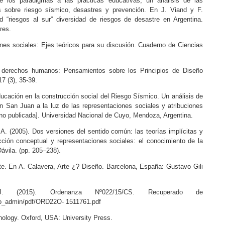
 los paradigmas a las prácticas educativas, un análisis de las
s sobre riesgo sísmico, desastres y prevención. En J. Viand y F.
 “riesgos al sur” diversidad de riesgos de desastre en Argentina.
res.
nes sociales: Ejes teóricos para su discusión. Cuaderno de Ciencias
 derechos humanos: Pensamientos sobre los Principios de Diseño
7 (3), 35-39.
ducación en la construcción social del Riesgo Sísmico. Un análisis de
n San Juan a la luz de las representaciones sociales y atribuciones
 no publicada]. Universidad Nacional de Cuyo, Mendoza, Argentina.
, A. (2005). Dos versiones del sentido común: las teorías implícitas y
cción conceptual y representaciones sociales: el conocimiento de la
ávila. (pp. 205–238).
rte. En A. Calavera, Arte ¿? Diseño. Barcelona, España: Gustavo Gili
 (2015). Ordenanza Nº022/15/CS. Recuperado de
sto_admin/pdf/ORD22O- 1511761.pdf
hnology. Oxford, USA: University Press.