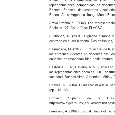
Aparicio, M. y Balmaceda, M. (2015). De
representaciones compartidas de docente
Briones. Especial de desastres y sociedad
Buenos Aires, Argentina: Imago Mundi Edito
Araya Umaña, S. (2002). Las representacio
Sociales 127. Costa Rica: FLACSO.
Buchanan, R. (2001). Dignidad humana y
centrado en el ser humano. Design Issues, 1
Balmaceda, M. (2012). El rol actual de la e
los enfoques vigentes en docentes del Gra
causales de responsabilidad [tesis doctoral
Castorina, J. A.; Barreiro, A. V. y Toscano
las representaciones sociales. En Constru
sociedad. Buenos Aires, Argentina: Miño y D
Chaves, N. (2004). El diseño: ni arte ni pa
(pp. 118-138).
Consejo Superior de la UNSJ.
http://www.digesto.unsj.edu.ar/admin/dige
Feenberg, A. (1991). Critical Theory of Tec