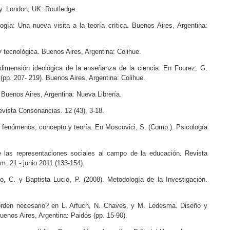
y. London, UK: Routledge.
ogía: Una nueva visita a la teoría crítica. Buenos Aires, Argentina:
 y tecnológica. Buenos Aires, Argentina: Colihue.
a dimensión ideológica de la enseñanza de la ciencia. En Fourez, G.
a (pp. 207- 219). Buenos Aires, Argentina: Colihue.
. Buenos Aires, Argentina: Nueva Librería.
evista Consonancias. 12 (43), 3-18.
l: fenómenos, concepto y teoría. En Moscovici, S. (Comp.). Psicología
e las representaciones sociales al campo de la educación. Revista
. 21 - junio 2011 (133-154).
, C. y Baptista Lucio, P. (2008). Metodología de la Investigación.
orden necesario? en L. Arfuch, N. Chaves, y M. Ledesma. Diseño y
uenos Aires, Argentina: Paidós (pp. 15-90).