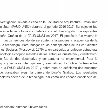
nvestigación llevada a cabo en la Facultad de Arquitectura, Urbanismo
an Juan (FAUD-UNSJ) durante el período 2016-2017. Su objetivo fue
a de la tecnología y su relación con el diseño gráfico de aspirantes
Diseño Gráfico de la FAUD-UNSJ en 2017. El propósito fue valorar la
s marcos teóricos donde se sustenta la propuesta académica de la
 a la tecnología. Para indagar en las concepciones de los estudiantes
nes Sociales (Moscovici, 1979) y, en particular, al enfoque estructural
odológica conjugó métodos de los enfoques cualitativo y cuantitativo,
ón fue de tipo descriptivo y de carácter no experimental. Para la
jos y técnicas interrogativas y asociativas. La población fueron los
es a la FAUD UNSJ en 2017, y sobre esta se definieron dos muestras
ue planeaban elegir la carrera de Diseño Gráfico. Los resultados
onistas acerca de la tecnología, así como una escasa conciencia del
tecnología; alumnos universitarios