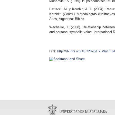
Moscovici, S. (1979). El psicoanálisis, su i
Petracci, M. y Kornblit, A. L. (2004). Repr
Kornblit, (Coord.). Metodologías cualitativ
Aires, Argentina: Biblos.
Wachelke, J. (2008). Relationship between
and personal symbolic value. International 
DOI:
http://dx.doi.org/10.32870/Pk.a9n16.3