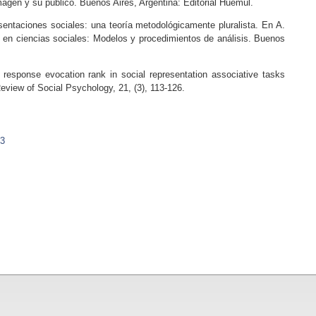
magen y su público. Buenos Aires, Argentina: Editorial Huemul.
esentaciones sociales: una teoría metodológicamente pluralista. En A.
as en ciencias sociales: Modelos y procedimientos de análisis. Buenos
 response evocation rank in social representation associative tasks
Review of Social Psychology, 21, (3), 113-126.
43