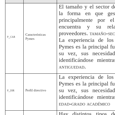
El tamaño y el sector d
la forma en que gest
principalmente por 
encuentra y su rel
proveedores.
tamaño-sec
Características
p_car
Pymes
La experiencia de los
Pymes es la principal fu
su vez, sus necesida
identificándose mientr
antiguedad
.
La experiencia de los
Pymes es la principal fu
su vez, sus necesida
p_dir
Perfil directivo
identificándose mientr
edad
-
grado académico
Hay distintos tipos d